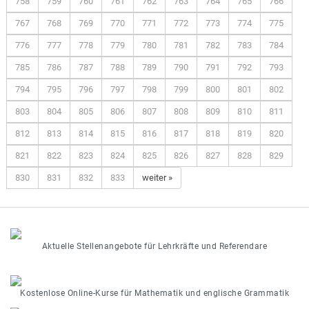
758
759
760
761
762
763
764
765
766
767
768
769
770
771
772
773
774
775
776
777
778
779
780
781
782
783
784
785
786
787
788
789
790
791
792
793
794
795
796
797
798
799
800
801
802
803
804
805
806
807
808
809
810
811
812
813
814
815
816
817
818
819
820
821
822
823
824
825
826
827
828
829
830
831
832
833
weiter »
Aktuelle Stellenangebote für Lehrkräfte und Referendare
Kostenlose Online-Kurse für Mathematik und englische Grammatik