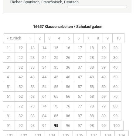
Fächer
: Spanisch, Französisch, Deutsch
16657 Klassenarbeiten / Schulaufgaben
« zurück
1
2
3
4
5
6
7
8
9
10
11
12
13
14
15
16
17
18
19
20
21
22
23
24
25
26
27
28
29
30
31
32
33
34
35
36
37
38
39
40
41
42
43
44
45
46
47
48
49
50
51
52
53
54
55
56
57
58
59
60
61
62
63
64
65
66
67
68
69
70
71
72
73
74
75
76
77
78
79
80
81
82
83
84
85
86
87
88
89
90
91
92
93
94
95
96
97
98
99
100
101
102
103
104
105
106
107
108
109