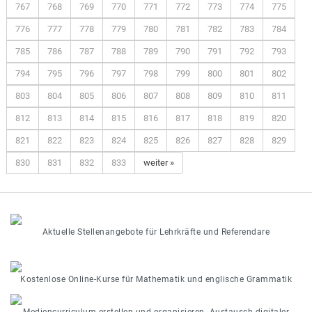
767
768
769
770
771
772
773
774
775
776
777
778
779
780
781
782
783
784
785
786
787
788
789
790
791
792
793
794
795
796
797
798
799
800
801
802
803
804
805
806
807
808
809
810
811
812
813
814
815
816
817
818
819
820
821
822
823
824
825
826
827
828
829
830
831
832
833
weiter »
Aktuelle Stellenangebote für Lehrkräfte und Referendare
Kostenlose Online-Kurse für Mathematik und englische Grammatik
Mediencurriculum erstellen und organisieren. Austausch digitaler