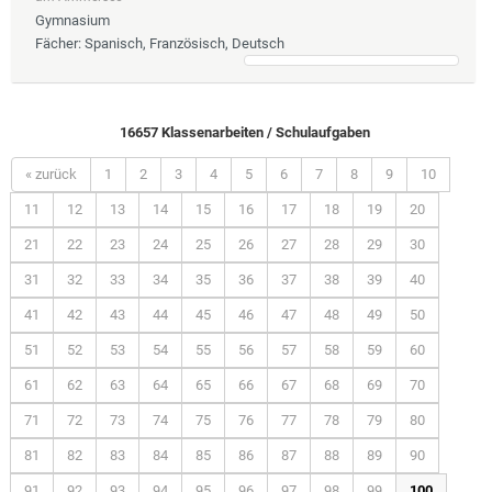
Gymnasium
Fächer
: Spanisch, Französisch, Deutsch
16657 Klassenarbeiten / Schulaufgaben
« zurück
1
2
3
4
5
6
7
8
9
10
11
12
13
14
15
16
17
18
19
20
21
22
23
24
25
26
27
28
29
30
31
32
33
34
35
36
37
38
39
40
41
42
43
44
45
46
47
48
49
50
51
52
53
54
55
56
57
58
59
60
61
62
63
64
65
66
67
68
69
70
71
72
73
74
75
76
77
78
79
80
81
82
83
84
85
86
87
88
89
90
91
92
93
94
95
96
97
98
99
100