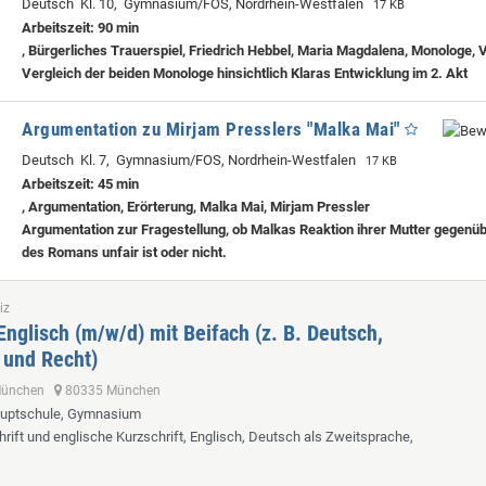
Deutsch Kl. 10, Gymnasium/FOS, Nordrhein-Westfalen
17 KB
Arbeitszeit: 90 min
, Bürgerliches Trauerspiel, Friedrich Hebbel, Maria Magdalena, Monologe, 
Vergleich der beiden Monologe hinsichtlich Klaras Entwicklung im 2. Akt
Argumentation zu Mirjam Presslers "Malka Mai"
Deutsch Kl. 7, Gymnasium/FOS, Nordrhein-Westfalen
17 KB
Arbeitszeit: 45 min
, Argumentation, Erörterung, Malka Mai, Mirjam Pressler
Argumentation zur Fragestellung, ob Malkas Reaktion ihrer Mutter gegenü
des Romans unfair ist oder nicht.
iz
Englisch (m/w/d) mit Beifach (z. B. Deutsch,
 und Recht)
 München
80335 München
auptschule, Gymnasium
hrift und englische Kurzschrift, Englisch, Deutsch als Zweitsprache,