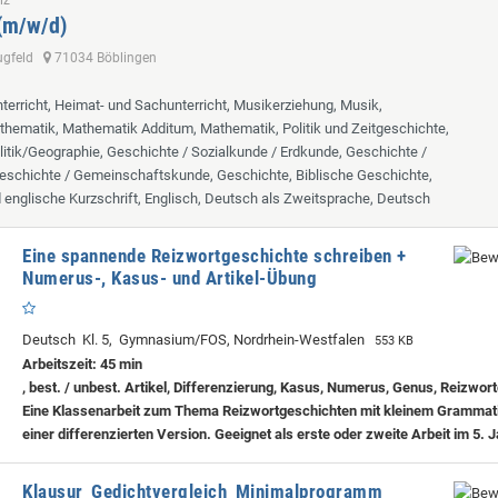
 (m/w/d)
lugfeld
71034 Böblingen
terricht, Heimat- und Sachunterricht, Musikerziehung, Musik,
hematik, Mathematik Additum, Mathematik, Politik und Zeitgeschichte,
itik/Geographie, Geschichte / Sozialkunde / Erdkunde, Geschichte /
eschichte / Gemeinschaftskunde, Geschichte, Biblische Geschichte,
d englische Kurzschrift, Englisch, Deutsch als Zweitsprache, Deutsch
Eine spannende Reizwortgeschichte schreiben +
Numerus-, Kasus- und Artikel-Übung
Deutsch Kl. 5, Gymnasium/FOS, Nordrhein-Westfalen
553 KB
Arbeitszeit: 45 min
, best. / unbest. Artikel, Differenzierung, Kasus, Numerus, Genus, Reizwor
Eine Klassenarbeit zum Thema Reizwortgeschichten mit kleinem Grammati
einer differenzierten Version. Geeignet als erste oder zweite Arbeit im 5. 
Klausur_Gedichtvergleich_Minimalprogramm_