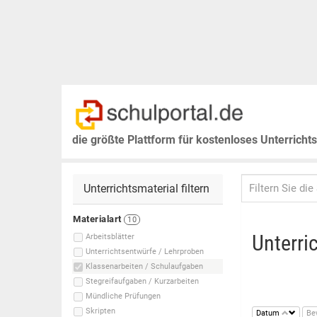
die größte Plattform für kostenloses Unterricht
Unterrichtsmaterial filtern
Materialart
10
Unterri
Arbeitsblätter
Unterrichtsentwürfe / Lehrproben
Klassenarbeiten / Schulaufgaben
Stegreifaufgaben / Kurzarbeiten
Mündliche Prüfungen
Skripten
Datum
Be