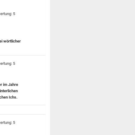
i wörtlicher
er im Jahre
interlichen
chen Ichs.