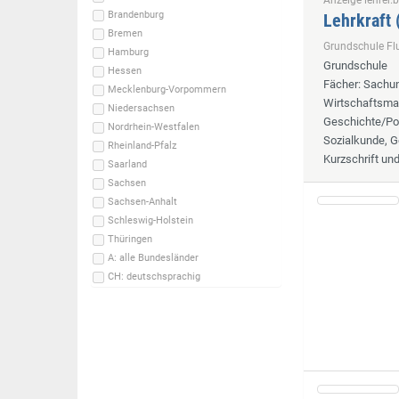
Brandenburg
Lehrkraft
Bremen
Grundschule F
Hamburg
Grundschule
Hessen
Fächer
: Sachun
Mecklenburg-Vorpommern
Wirtschaftsmat
Niedersachsen
Geschichte/Pol
Nordrhein-Westfalen
Sozialkunde, G
Rheinland-Pfalz
Kurzschrift un
Saarland
Sachsen
Sachsen-Anhalt
Schleswig-Holstein
Thüringen
A: alle Bundesländer
CH: deutschsprachig