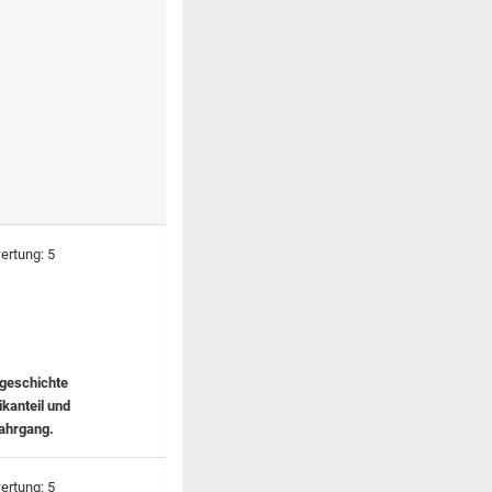
tgeschichte
kanteil und
Jahrgang.