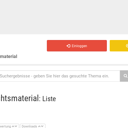
Einloggen
smaterial
chtsmaterial
: Liste
wertung
Downloads