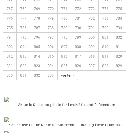
767
768
769
770
771
772
773
774
775
776
777
778
779
780
781
782
783
784
785
786
787
788
789
790
791
792
793
794
795
796
797
798
799
800
801
802
803
804
805
806
807
808
809
810
811
812
813
814
815
816
817
818
819
820
821
822
823
824
825
826
827
828
829
830
831
832
833
weiter »
Aktuelle Stellenangebote für Lehrkräfte und Referendare
Kostenlose Online-Kurse für Mathematik und englische Grammatik