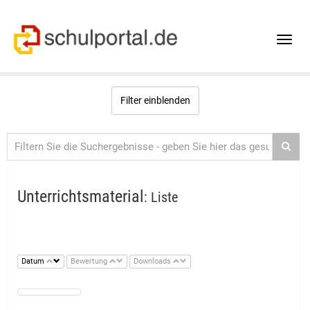
Toggle
naviga
Filter einblenden
Unterrichtsmaterial
: Liste
Datum
Bewertung
Downloads