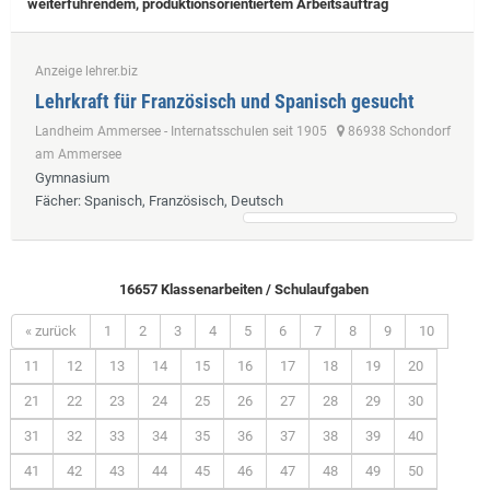
weiterführendem, produktionsorientiertem Arbeitsauftrag
Anzeige lehrer.biz
Lehrkraft für Französisch und Spanisch gesucht
Landheim Ammersee - Internatsschulen seit 1905
86938 Schondorf
am Ammersee
Gymnasium
Fächer
: Spanisch, Französisch, Deutsch
16657 Klassenarbeiten / Schulaufgaben
« zurück
1
2
3
4
5
6
7
8
9
10
11
12
13
14
15
16
17
18
19
20
21
22
23
24
25
26
27
28
29
30
31
32
33
34
35
36
37
38
39
40
41
42
43
44
45
46
47
48
49
50