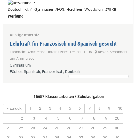
Deutsch Kl. 7, Gymnasium/FOS, Nordrhein-Westfalen
278 KB
Werbung
Anzeige lehrer.biz
Lehrkraft für Französisch und Spanisch gesucht
Landheim Ammersee - Internatsschulen seit 1905
86938 Schondorf
am Ammersee
Gymnasium
Fächer
: Spanisch, Französisch, Deutsch
16657 Klassenarbeiten / Schulaufgaben
« zurück
1
2
3
4
5
6
7
8
9
10
11
12
13
14
15
16
17
18
19
20
21
22
23
24
25
26
27
28
29
30
31
32
33
34
35
36
37
38
39
40