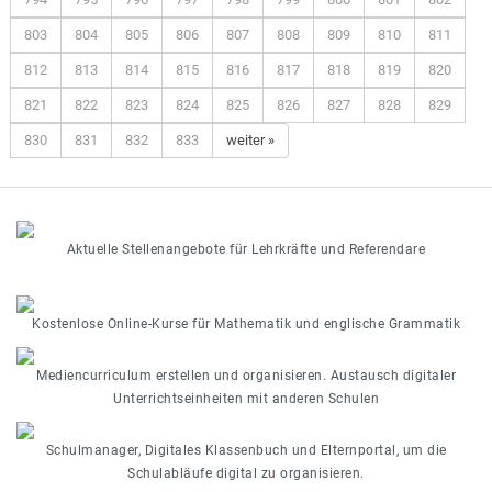
803
804
805
806
807
808
809
810
811
812
813
814
815
816
817
818
819
820
821
822
823
824
825
826
827
828
829
830
831
832
833
weiter »
Aktuelle Stellenangebote für Lehrkräfte und Referendare
Kostenlose Online-Kurse für Mathematik und englische Grammatik
Mediencurriculum erstellen und organisieren. Austausch digitaler
Unterrichtseinheiten mit anderen Schulen
Schulmanager, Digitales Klassenbuch und Elternportal, um die
Schulabläufe digital zu organisieren.