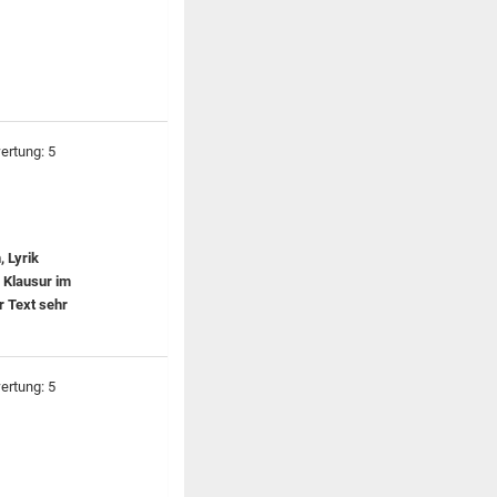
, Lyrik
e Klausur im
r Text sehr