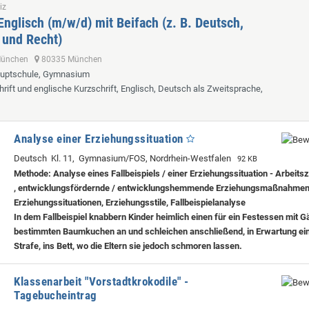
iz
Englisch (m/w/d) mit Beifach (z. B. Deutsch,
 und Recht)
 München
80335 München
auptschule, Gymnasium
hrift und englische Kurzschrift, Englisch, Deutsch als Zweitsprache,
Analyse einer Erziehungssituation
Deutsch Kl. 11, Gymnasium/FOS, Nordrhein-Westfalen
92 KB
Methode: Analyse eines Fallbeispiels / einer Erziehungssituation - Arbeitsz
, entwicklungsfördernde / entwicklungshemmende Erziehungsmaßnahmen,
Erziehungssituationen, Erziehungsstile, Fallbeispielanalyse
In dem Fallbeispiel knabbern Kinder heimlich einen für ein Festessen mit G
bestimmten Baumkuchen an und schleichen anschließend, in Erwartung ein
Strafe, ins Bett, wo die Eltern sie jedoch schmoren lassen.
Klassenarbeit "Vorstadtkrokodile" -
Tagebucheintrag