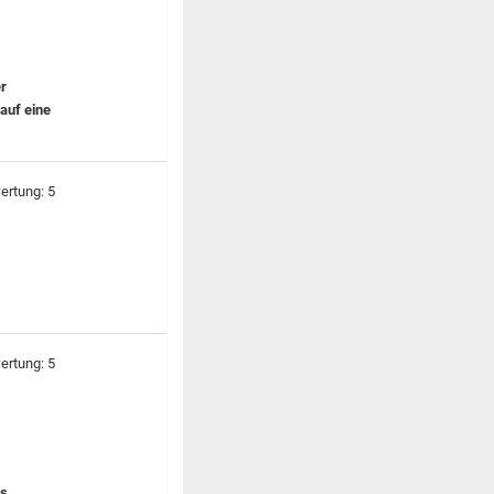
er
 auf eine
ls