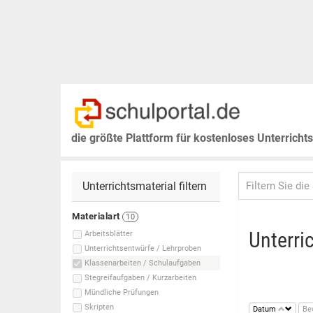
die größte Plattform für kostenloses Unterricht
Unterrichtsmaterial filtern
Materialart
10
Unterri
Arbeitsblätter
Unterrichtsentwürfe / Lehrproben
Klassenarbeiten / Schulaufgaben
Stegreifaufgaben / Kurzarbeiten
Mündliche Prüfungen
Skripten
Datum
Be