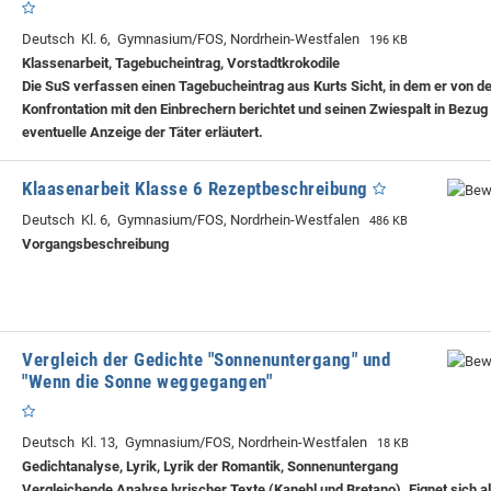
Deutsch Kl. 6, Gymnasium/FOS, Nordrhein-Westfalen
196 KB
Klassenarbeit, Tagebucheintrag, Vorstadtkrokodile
Die SuS verfassen einen Tagebucheintrag aus Kurts Sicht, in dem er von d
Konfrontation mit den Einbrechern berichtet und seinen Zwiespalt in Bezug
eventuelle Anzeige der Täter erläutert.
Klaasenarbeit Klasse 6 Rezeptbeschreibung
Deutsch Kl. 6, Gymnasium/FOS, Nordrhein-Westfalen
486 KB
Vorgangsbeschreibung
Vergleich der Gedichte "Sonnenuntergang" und
"Wenn die Sonne weggegangen"
Deutsch Kl. 13, Gymnasium/FOS, Nordrhein-Westfalen
18 KB
Gedichtanalyse, Lyrik, Lyrik der Romantik, Sonnenuntergang
Vergleichende Analyse lyrischer Texte (Kanehl und Bretano). Eignet sich a