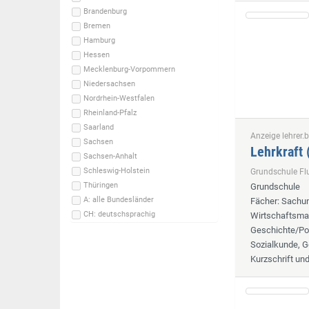
Brandenburg
Bremen
Hamburg
Hessen
Mecklenburg-Vorpommern
Niedersachsen
Nordrhein-Westfalen
Rheinland-Pfalz
Saarland
Anzeige lehrer.b
Sachsen
Lehrkraft
Sachsen-Anhalt
Schleswig-Holstein
Grundschule F
Thüringen
Grundschule
A: alle Bundesländer
Fächer
: Sachun
CH: deutschsprachig
Wirtschaftsmat
Geschichte/Pol
Sozialkunde, G
Kurzschrift un