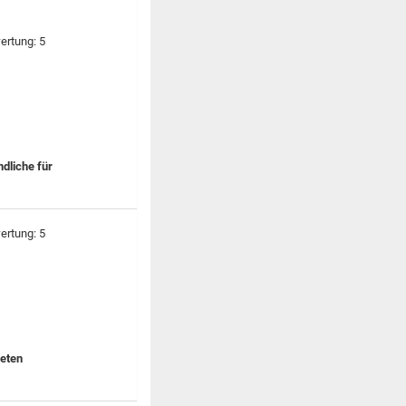
dliche für
deten