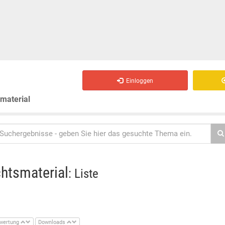
Einloggen
smaterial
chtsmaterial
: Liste
wertung
Downloads