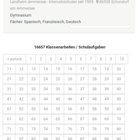
Landheim Ammersee - Internatsschulen seit 1905
86938 Schondorf
am Ammersee
Gymnasium
Fächer
: Spanisch, Französisch, Deutsch
16657 Klassenarbeiten / Schulaufgaben
« zurück
1
2
3
4
5
6
7
8
9
10
11
12
13
14
15
16
17
18
19
20
21
22
23
24
25
26
27
28
29
30
31
32
33
34
35
36
37
38
39
40
41
42
43
44
45
46
47
48
49
50
51
52
53
54
55
56
57
58
59
60
61
62
63
64
65
66
67
68
69
70
71
72
73
74
75
76
77
78
79
80
81
82
83
84
85
86
87
88
89
90