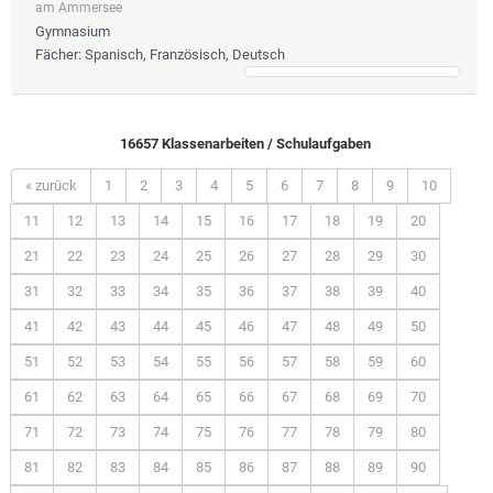
am Ammersee
Gymnasium
Fächer
: Spanisch, Französisch, Deutsch
16657 Klassenarbeiten / Schulaufgaben
« zurück
1
2
3
4
5
6
7
8
9
10
11
12
13
14
15
16
17
18
19
20
21
22
23
24
25
26
27
28
29
30
31
32
33
34
35
36
37
38
39
40
41
42
43
44
45
46
47
48
49
50
51
52
53
54
55
56
57
58
59
60
61
62
63
64
65
66
67
68
69
70
71
72
73
74
75
76
77
78
79
80
81
82
83
84
85
86
87
88
89
90