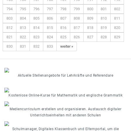
794
795
796
797
798
799
800
801
802
803
804
805
806
807
808
809
810
811
812
813
814
815
816
817
818
819
820
821
822
823
824
825
826
827
828
829
830
831
832
833
weiter »
Aktuelle Stellenangebote für Lehrkräfte und Referendare
Kostenlose Online-Kurse für Mathematik und englische Grammatik
Mediencurriculum erstellen und organisieren. Austausch digitaler
Unterrichtseinheiten mit anderen Schulen
Schulmanager, Digitales Klassenbuch und Elternportal, um die