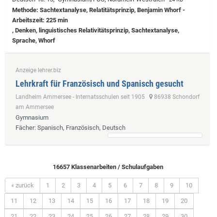
Methode: Sachtextanalyse, Relatitätsprinzip, Benjamin Whorf -
Arbeitszeit: 225 min
, Denken, linguistisches Relativitätsprinzip, Sachtextanalyse,
Sprache, Whorf
Anzeige lehrer.biz
Lehrkraft für Französisch und Spanisch gesucht
Landheim Ammersee - Internatsschulen seit 1905
86938 Schondorf
am Ammersee
Gymnasium
Fächer
: Spanisch, Französisch, Deutsch
16657 Klassenarbeiten / Schulaufgaben
« zurück
1
2
3
4
5
6
7
8
9
10
11
12
13
14
15
16
17
18
19
20
21
22
23
24
25
26
27
28
29
30